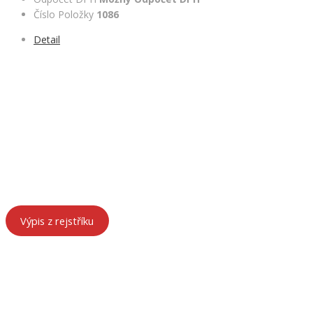
Číslo Položky
1086
Detail
ÚDAJE O FIRMĚ
HeRa Motors – součást HenyTrans s.r.o.
Chebská 53, 356 01 Sokolov
IČ: 29157854
DIČ: CZ29157854
Spisová značka: C 27552 vedená u Krajského soudu v Plzni
Výpis z rejstříku
KONTAKTY
František Hanák