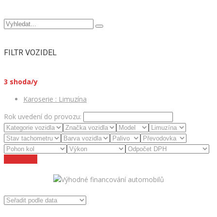
FILTR VOZIDEL
3
shoda/y
Karoserie :
Limuzína
Rok uvedení do provozu:
Zrušit filtry