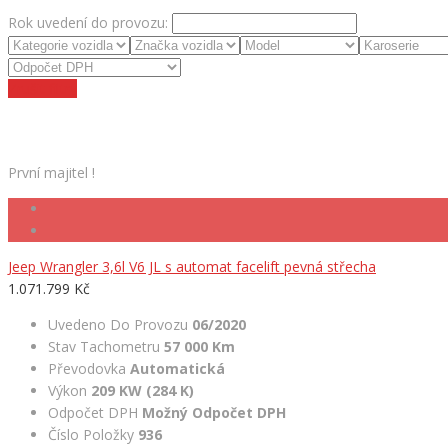
Rok uvedení do provozu:
Zrušit filtry
První majitel !
Jeep Wrangler 3,6l V6 JL s automat facelift pevná střecha
1.071.799 Kč
Uvedeno Do Provozu
06/2020
Stav Tachometru
57 000 Km
Převodovka
Automatická
Výkon
209 KW (284 K)
Odpočet DPH
Možný Odpočet DPH
Číslo Položky
936