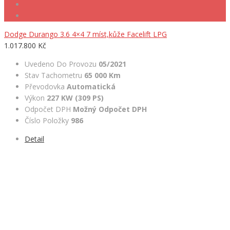
Dodge Durango 3.6 4×4 7 míst,kůže Facelift LPG
1.017.800 Kč
Uvedeno Do Provozu
05/2021
Stav Tachometru
65 000 Km
Převodovka
Automatická
Výkon
227 KW (309 PS)
Odpočet DPH
Možný Odpočet DPH
Číslo Položky
986
Detail
ÚDAJE O FIRMĚ
HeRa Motors – součást HenyTrans s.r.o.
Chebská 53, 356 01 Sokolov