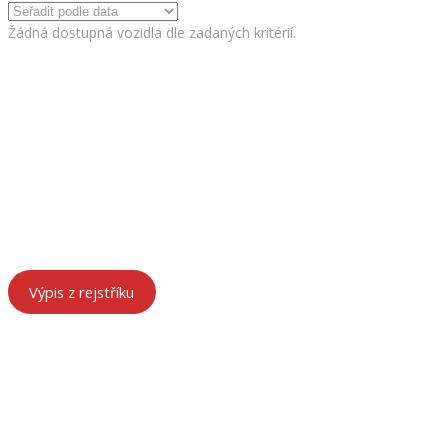
Žádná dostupná vozidla dle zadaných kritérií.
ÚDAJE O FIRMĚ
HeRa Motors – součást HenyTrans s.r.o.
Chebská 53, 356 01 Sokolov
IČ: 29157854
DIČ: CZ29157854
Spisová značka: C 27552 vedená u Krajského soudu v Plzni
Výpis z rejstříku
KONTAKTY
František Hanák