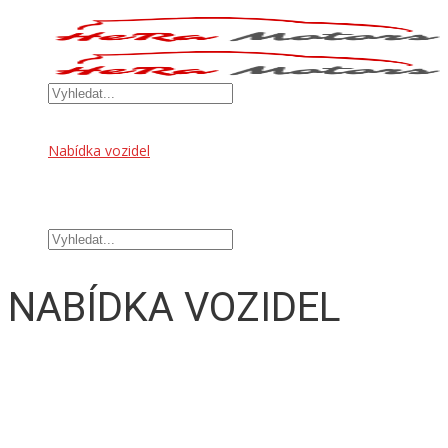
Úvod
Nabídka vozidel
OFFROAD DOPLŇKY
TUNINGOVÉ DOPLŇKY
Kontakt
NABÍDKA VOZIDEL