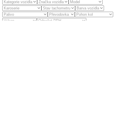
Zrušit filtry
Žádná dostupná vozidla dle zadaných kritérií.
ÚDAJE O FIRMĚ
HeRa Motors – součást HenyTrans s.r.o.
Chebská 53, 356 01 Sokolov
IČ: 29157854
DIČ: CZ29157854
Spisová značka: C 27552 vedená u Krajského soudu v Plzni