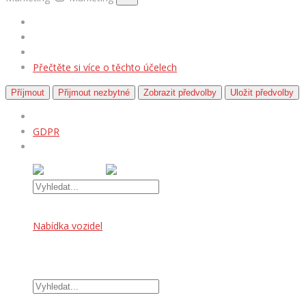
Přečtěte si více o těchto účelech
Příjmout
Přijmout nezbytné
Zobrazit předvolby
Uložit předvolby
GDPR
Úvod
Nabídka vozidel
OFFROAD DOPLŇKY
TUNINGOVÉ DOPLŇKY
Kontakt