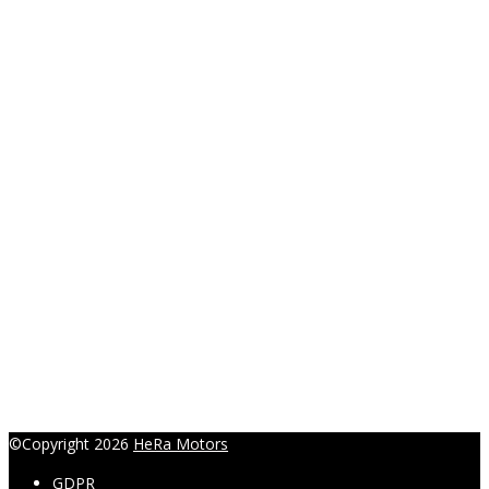
Ing. Radka Hanáková
+420 774 457 446
r.hanakova@heramotors.cz
©Copyright 2026
HeRa Motors
GDPR