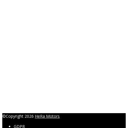
Ing. Radka Hanáková
+420 774 457 446
r.hanakova@heramotors.cz
©Copyright 2026
HeRa Motors
GDPR