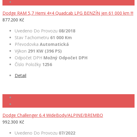
Dodge RAM 5,7 Hemi 4×4 Quadcab LPG BENZÍN jen 61 000 km !!!
877.200 Kč
Uvedeno Do Provozu
08/2018
Stav Tachometru
61 000 Km
Převodovka
Automatická
Výkon
291 KW (396 PS)
Odpočet DPH
Možný Odpočet DPH
Číslo Položky
1256
Detail
Dodge Challenger 6.4 WideBody/ALPINE/BREMBO
992.300 Kč
Uvedeno Do Provozu
07/2022