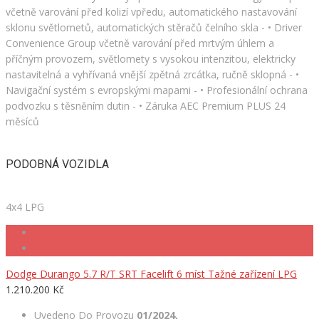
včetně varování před kolizí vpředu, automatického nastavování
sklonu světlometů, automatických stěračů čelního skla - • Driver
Convenience Group včetně varování před mrtvým úhlem a
příčným provozem, světlomety s vysokou intenzitou, elektricky
nastavitelná a vyhřívaná vnější zpětná zrcátka, ručně sklopná - •
Navigační systém s evropskými mapami - • Profesionální ochrana
podvozku s těsněním dutin - • Záruka AEC Premium PLUS 24
měsíců
PODOBNÁ VOZIDLA
4x4 LPG
Dodge Durango 5.7 R/T SRT Facelift 6 míst Tažné zařízení LPG
1.210.200 Kč
Uvedeno Do Provozu
01/2024,