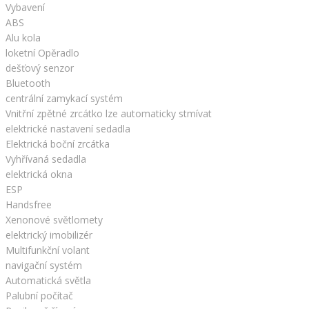
Vybavení
ABS
Alu kola
loketní Opěradlo
dešťový senzor
Bluetooth
centrální zamykací systém
Vnitřní zpětné zrcátko lze automaticky stmívat
elektrické nastavení sedadla
Elektrická boční zrcátka
Vyhřívaná sedadla
elektrická okna
ESP
Handsfree
Xenonové světlomety
elektrický imobilizér
Multifunkční volant
navigační systém
Automatická světla
Palubní počítač