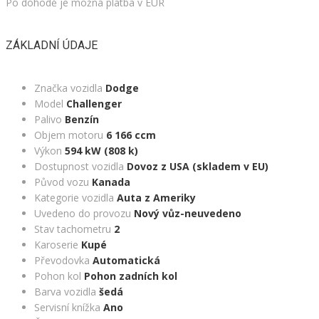
Po dohodě je možná platba v EUR
ZÁKLADNÍ ÚDAJE
Značka vozidla
Dodge
Model
Challenger
Palivo
Benzín
Objem motoru
6 166 ccm
Výkon
594 kW (808 k)
Dostupnost vozidla
Dovoz z USA (skladem v EU)
Původ vozu
Kanada
Kategorie vozidla
Auta z Ameriky
Uvedeno do provozu
Nový vůz-neuvedeno
Stav tachometru
2
Karoserie
Kupé
Převodovka
Automatická
Pohon kol
Pohon zadních kol
Barva vozidla
šedá
Servisní knížka
Ano