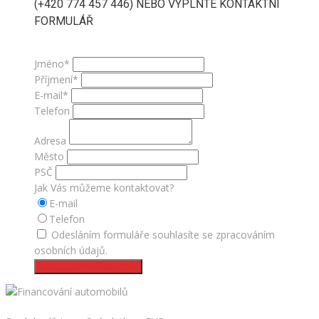
(+420 774 457 446) NEBO VYPLŇTE KONTAKTNÍ
FORMULÁŘ
Jméno*
Příjmení*
E-mail*
Telefon
Adresa
Město
PSČ
Jak Vás můžeme kontaktovat?
E-mail
Telefon
Odesláním formuláře souhlasíte se zpracováním
osobních údajů.
ODESLAT FORMULÁŘ