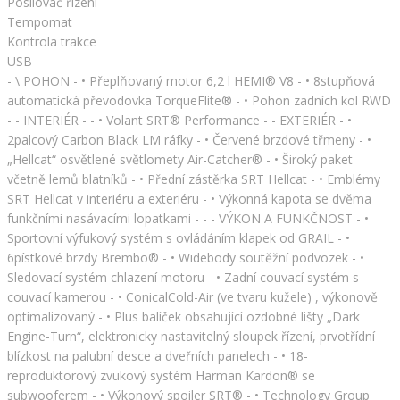
Posilovač řízení
Tempomat
Kontrola trakce
USB
- \ POHON - • Přeplňovaný motor 6,2 l HEMI® V8 - • 8stupňová
automatická převodovka TorqueFlite® - • Pohon zadních kol RWD
- - INTERIÉR - - • Volant SRT® Performance - - EXTERIÉR - •
2palcový Carbon Black LM ráfky - • Červené brzdové třmeny - •
„Hellcat“ osvětlené světlomety Air-Catcher® - • Široký paket
včetně lemů blatníků - • Přední zástěrka SRT Hellcat - • Emblémy
SRT Hellcat v interiéru a exteriéru - • Výkonná kapota se dvěma
funkčními nasávacími lopatkami - - - VÝKON A FUNKČNOST - •
Sportovní výfukový systém s ovládáním klapek od GRAIL - •
6pístkové brzdy Brembo® - • Widebody soutěžní podvozek - •
Sledovací systém chlazení motoru - • Zadní couvací systém s
couvací kamerou - • ConicalCold-Air (ve tvaru kužele) , výkonově
optimalizovaný - • Plus balíček obsahující ozdobné lišty „Dark
Engine-Turn“, elektronicky nastavitelný sloupek řízení, prvotřídní
blízkost na palubní desce a dveřních panelech - • 18-
reproduktorový zvukový systém Harman Kardon® se
subwooferem - • Výkonový spoiler SRT® - • Technology Group