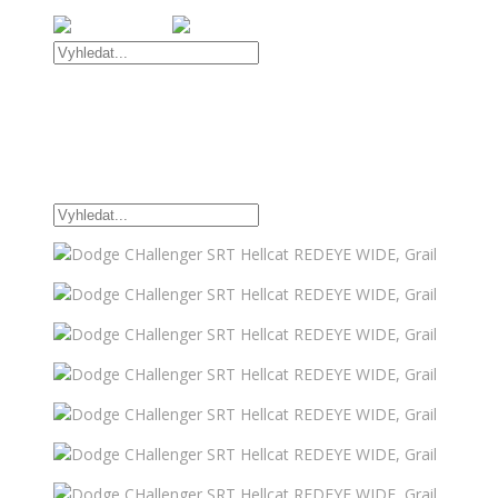
Úvod
Nabídka vozidel
OFFROAD DOPLŇKY
TUNINGOVÉ DOPLŇKY
Kontakt