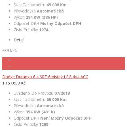
Stav Tachometru
49 000 Km
Převodovka
Automatická
Výkon
284 KW (386 HP)
Odpočet DPH
Možný Odpočet DPH
Číslo Položky
1274
Detail
4x4 LPG
Dodge Durango 6.4 SRT 6místný LPG 4×4 ACC
1.167.699 Kč
Uvedeno Do Provozu
07/2018
Stav Tachometru
66 000 Km
Převodovka
Automatická
Výkon
354 KW (481 K)
Odpočet DPH
Není Možný Odpočet DPH
Číslo Položky
1269