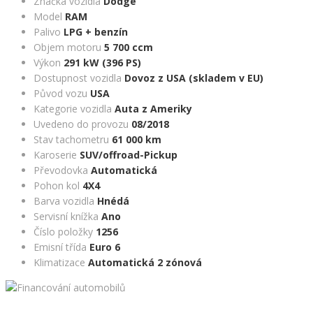
Značka vozidla
Dodge
Model
RAM
Palivo
LPG + benzín
Objem motoru
5 700 ccm
Výkon
291 kW (396 PS)
Dostupnost vozidla
Dovoz z USA (skladem v EU)
Původ vozu
USA
Kategorie vozidla
Auta z Ameriky
Uvedeno do provozu
08/2018
Stav tachometru
61 000 km
Karoserie
SUV/offroad-Pickup
Převodovka
Automatická
Pohon kol
4X4
Barva vozidla
Hnédá
Servisní knížka
Ano
Číslo položky
1256
Emisní třída
Euro 6
Klimatizace
Automatická 2 zónová