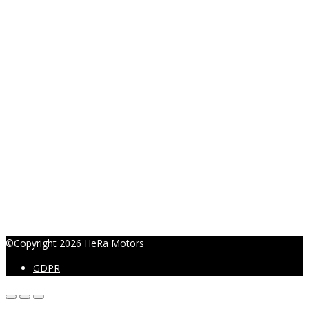
r.hanakova@heramotors.cz
©Copyright 2026
HeRa Motors
GDPR