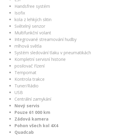
Handsfree systém
Isofix
kola z lehkých slitin
Světelný senzor
Multifunkční volant
Integrované streamování hudby
mlhová světla
Systém sledování tlaku v pneumatikách
Kompletní servisní historie
posilovač řízení
Tempomat
Kontrola trakce
Tuner/Rádio
USB
Centrální zamykání
Nový servis
Pouze 61 000 km
Zádová kamera
Pohon všech kol 4X4
Quadcab