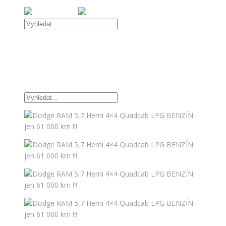
Úvod
Nabídka vozidel
OFFROAD DOPLŇKY
TUNINGOVÉ DOPLŇKY
Kontakt