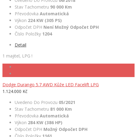
Uvedeno Do Provozu
06/2018
Stav Tachometru
90 000 Km
Převodovka
Automatická
Výkon
224 KW (305 PS)
Odpočet DPH
Není Možný Odpočet DPH
Číslo Položky
1204
Detail
1 majitel, LPG !
Dodge Durango 5.7 AWD Kůže LED Facelift LPG
1.124.000 Kč
Uvedeno Do Provozu
05/2021
Stav Tachometru
81 000 Km
Převodovka
Automatická
Výkon
284 KW (386 HP)
Odpočet DPH
Možný Odpočet DPH
Číslo Položky
1161