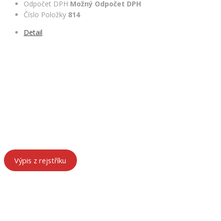
Odpočet DPH
Možný Odpočet DPH
Číslo Položky
814
Detail
ÚDAJE O FIRMĚ
HeRa Motors – součást HenyTrans s.r.o.
Chebská 53, 356 01 Sokolov
IČ: 29157854
DIČ: CZ29157854
Spisová značka: C 27552 vedená u Krajského soudu v Plzni
Výpis z rejstříku
KONTAKTY
František Hanák