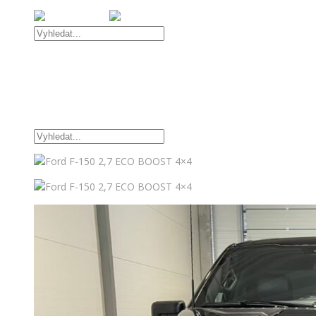
Úvod
Nabídka vozidel
OFFROAD DOPLŇKY
TUNINGOVÉ DOPLŇKY
Kontakt