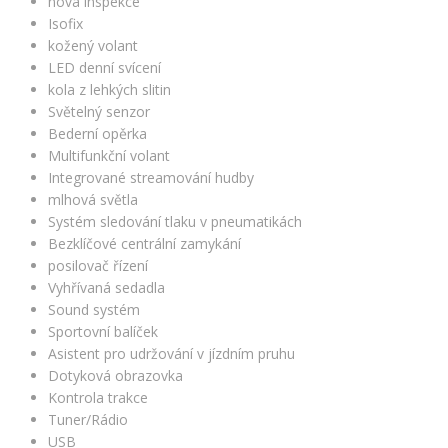
nová inspekce
Isofix
kožený volant
LED denní svícení
kola z lehkých slitin
Světelný senzor
Bederní opěrka
Multifunkční volant
Integrované streamování hudby
mlhová světla
Systém sledování tlaku v pneumatikách
Bezklíčové centrální zamykání
posilovač řízení
Vyhřívaná sedadla
Sound systém
Sportovní balíček
Asistent pro udržování v jízdním pruhu
Dotyková obrazovka
Kontrola trakce
Tuner/Rádio
USB