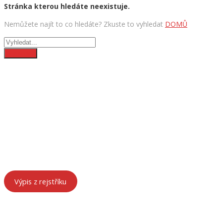
Stránka kterou hledáte neexistuje.
Nemůžete najít to co hledáte? Zkuste to vyhledat
DOMŮ
ÚDAJE O FIRMĚ
HeRa Motors – součást HenyTrans s.r.o.
Chebská 53, 356 01 Sokolov
IČ: 29157854
DIČ: CZ29157854
Spisová značka: C 27552 vedená u Krajského soudu v Plzni
Výpis z rejstříku
KONTAKTY