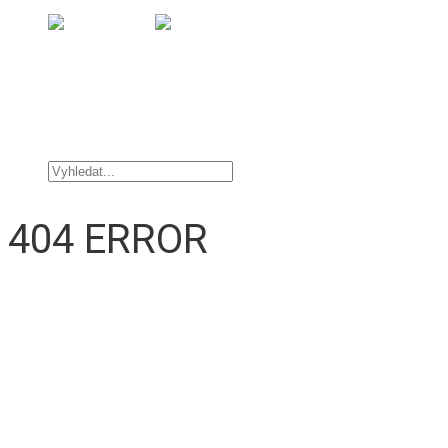
Úvod
Nabídka vozidel
OFFROAD DOPLŇKY
TUNINGOVÉ DOPLŇKY
Kontakt
404 ERROR