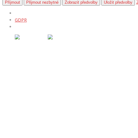
Příjmout
Přijmout nezbytné
Zobrazit předvolby
Uložit předvolby
GDPR
Úvod
Nabídka vozidel
OFFROAD DOPLŇKY
TUNINGOVÉ DOPLŇKY
Kontakt
NABÍDKA VOZIDEL