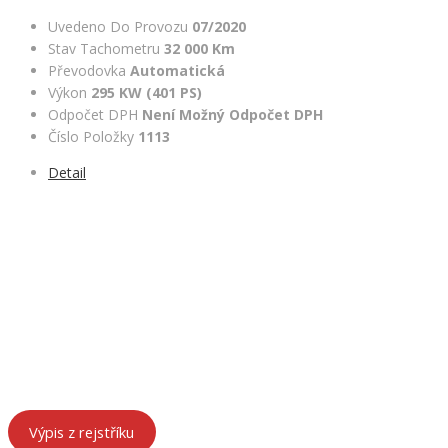
Uvedeno Do Provozu
07/2020
Stav Tachometru
32 000 Km
Převodovka
Automatická
Výkon
295 KW (401 PS)
Odpočet DPH
Není Možný Odpočet DPH
Číslo Položky
1113
Detail
ÚDAJE O FIRMĚ
HeRa Motors – součást HenyTrans s.r.o.
Chebská 53, 356 01 Sokolov
IČ: 29157854
DIČ: CZ29157854
Spisová značka: C 27552 vedená u Krajského soudu v Plzni
Výpis z rejstříku