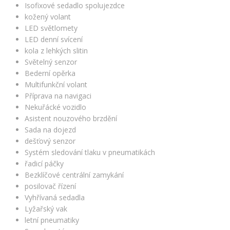
Isofixové sedadlo spolujezdce
kožený volant
LED světlomety
LED denní svícení
kola z lehkých slitin
Světelný senzor
Bederní opěrka
Multifunkční volant
Příprava na navigaci
Nekuřácké vozidlo
Asistent nouzového brzdění
Sada na dojezd
dešťový senzor
Systém sledování tlaku v pneumatikách
řadicí páčky
Bezklíčové centrální zamykání
posilovač řízení
Vyhřívaná sedadla
Lyžařský vak
letní pneumatiky