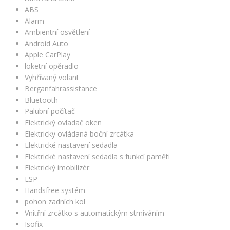
ABS
Alarm
Ambientní osvětlení
Android Auto
Apple CarPlay
loketní opěradlo
Vyhřívaný volant
Berganfahrassistance
Bluetooth
Palubní počítač
Elektrický ovladač oken
Elektricky ovládaná boční zrcátka
Elektrické nastavení sedadla
Elektrické nastavení sedadla s funkcí paměti
Elektrický imobilizér
ESP
Handsfree systém
pohon zadních kol
Vnitřní zrcátko s automatickým stmíváním
Isofix