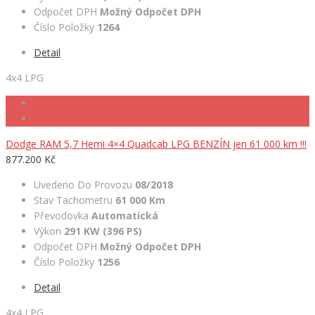
Odpočet DPH
Možný Odpočet DPH
Číslo Položky
1264
Detail
4x4 LPG
Dodge RAM 5,7 Hemi 4×4 Quadcab LPG BENZÍN jen 61 000 km !!!
877.200 Kč
Uvedeno Do Provozu
08/2018
Stav Tachometru
61 000 Km
Převodovka
Automatická
Výkon
291 KW (396 PS)
Odpočet DPH
Možný Odpočet DPH
Číslo Položky
1256
Detail
4x4 LPG