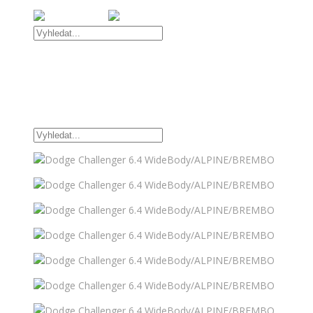
Úvod
Nabídka vozidel
OFFROAD DOPLŇKY
TUNINGOVÉ DOPLŇKY
Kontakt