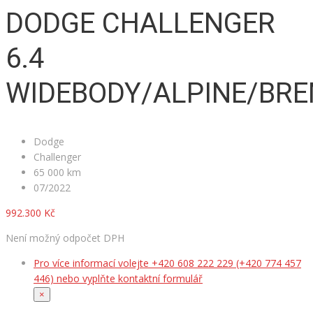
DODGE CHALLENGER
6.4
WIDEBODY/ALPINE/BR
Dodge
Challenger
65 000 km
07/2022
992.300 Kč
Není možný odpočet DPH
Pro více informací volejte +420 608 222 229 (+420 774 457
446) nebo vyplňte kontaktní formulář
×