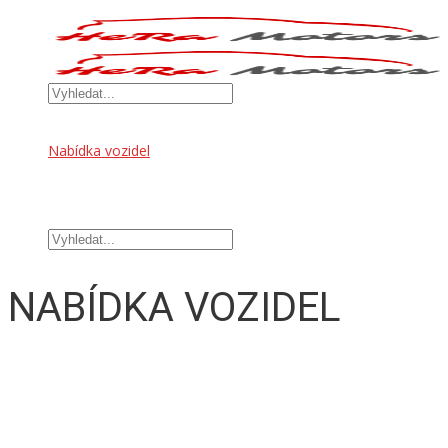
Úvod
Nabídka vozidel
OFFROAD DOPLŇKY
TUNINGOVÉ DOPLŇKY
Kontakt
NABÍDKA VOZIDEL